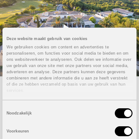
Deze website maakt gebruik van cookies
We gebruiken cookies om content en advertenties te
personaliseren, om functies voor social media te bieden en om
ons websiteverkeer te analyseren. Ook delen we informatie over
uw gebruik van onze site met onze partners voor social media,
adverteren en analyse. Deze partners kunnen deze gegevens
combineren met andere informatie die u aan ze heeft verstrekt
of die ze hebben verzameld op basis van uw gebruik van hun
services.
Fiesta de los Belgas 2022
Wat een plezier dat onze Fiesta de los Belgas na 2 jaar
Toestemmingsselectie
opnieuw kon doorgaan!
Noodzakelijk
We delen graag een leuke video van een super gezellige
Belgenavond op Las Colinas Golf & Country Club.
Voorkeuren